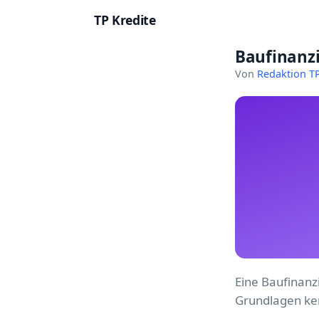
TP Kredite
Baufinanzi
Startseite
Von
Redaktion TP
Kredite
Ratgeber
Kreditkarten
Girokonto
Geldanlage
Versicherung
Eine Baufinanz
Baufinanzierung
Grundlagen ken