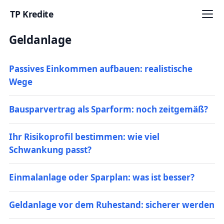
TP Kredite
Geldanlage
Startseite
Kredite
Passives Einkommen aufbauen: realistische
Wege
Ratgeber
Bausparvertrag als Sparform: noch zeitgemäß?
Kreditkarten
Girokonto
Ihr Risikoprofil bestimmen: wie viel
Schwankung passt?
Geldanlage
Einmalanlage oder Sparplan: was ist besser?
Versicherung
Geldanlage vor dem Ruhestand: sicherer werden
Baufinanzierung