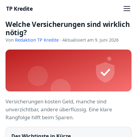
TP Kredite
Welche Versicherungen sind wirklich
Startseite
nötig?
Kredite
Von
Redaktion TP Kredite
· Aktualisiert am 9. Juni 2026
Ratgeber
Kreditkarten
Girokonto
Geldanlage
Versicherungen kosten Geld, manche sind
unverzichtbar, andere überflüssig. Eine klare
Versicherung
Rangfolge hilft beim Sparen.
Baufinanzierung
Das Wichtigste in Kürze