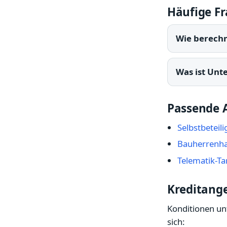
Häufige F
Wie berech
Was ist Unt
Passende A
Selbstbeteil
Bauherrenha
Telematik-Ta
Kreditange
Konditionen unt
sich: