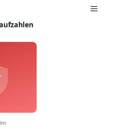
raufzahlen
 im