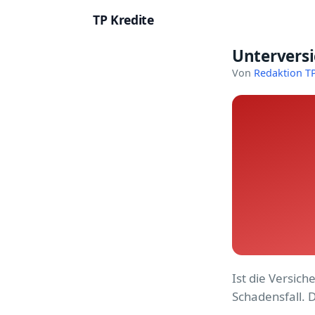
TP Kredite
Untervers
Startseite
Von
Redaktion TP
Kredite
Ratgeber
Kreditkarten
Girokonto
Geldanlage
Versicherung
Ist die Versic
Baufinanzierung
Schadensfall. 