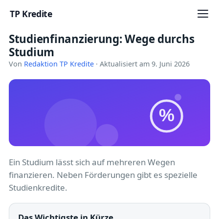
TP Kredite
Studienfinanzierung: Wege durchs
Startseite
Studium
Kredite
Von
Redaktion TP Kredite
· Aktualisiert am 9. Juni 2026
Ratgeber
Kreditkarten
%
Girokonto
Geldanlage
Ein Studium lässt sich auf mehreren Wegen
finanzieren. Neben Förderungen gibt es spezielle
Versicherung
Studienkredite.
Baufinanzierung
Das Wichtigste in Kürze