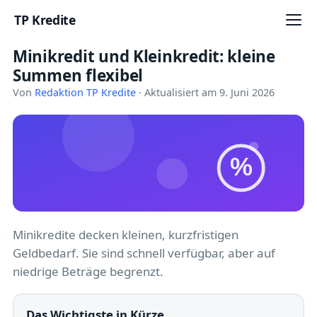
TP Kredite
Minikredit und Kleinkredit: kleine
Startseite
Summen flexibel
Kredite
Von
Redaktion TP Kredite
· Aktualisiert am 9. Juni 2026
Ratgeber
Kreditkarten
%
Girokonto
Geldanlage
Minikredite decken kleinen, kurzfristigen
Geldbedarf. Sie sind schnell verfügbar, aber auf
Versicherung
niedrige Beträge begrenzt.
Baufinanzierung
Das Wichtigste in Kürze