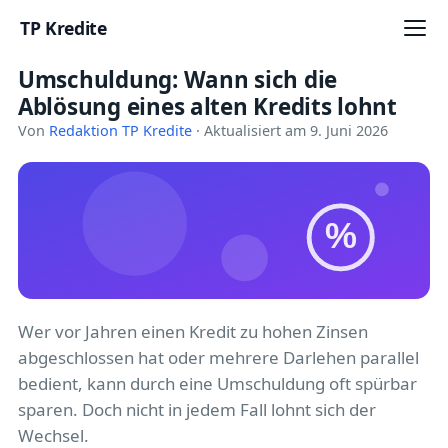
TP Kredite
Umschuldung: Wann sich die
Startseite
Ablösung eines alten Kredits lohnt
Kredite
Von
Redaktion TP Kredite
· Aktualisiert am 9. Juni 2026
Ratgeber
Kreditkarten
%
Girokonto
Geldanlage
Wer vor Jahren einen Kredit zu hohen Zinsen
abgeschlossen hat oder mehrere Darlehen parallel
Versicherung
bedient, kann durch eine Umschuldung oft spürbar
sparen. Doch nicht in jedem Fall lohnt sich der
Baufinanzierung
Wechsel.