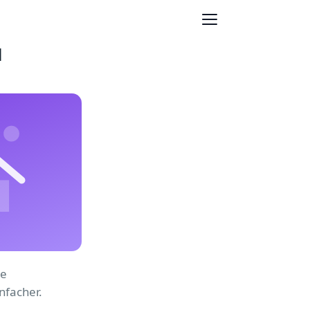
d
he
nfacher.