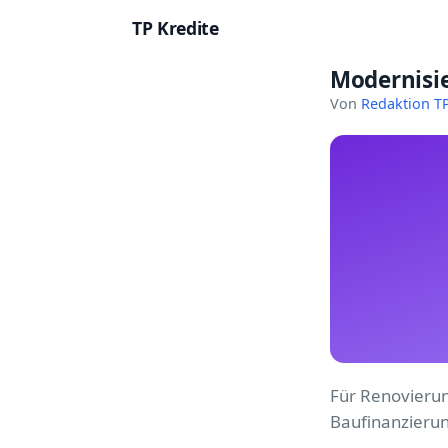
TP Kredite
Modernisi
Startseite
Von
Redaktion TP
Kredite
Ratgeber
Kreditkarten
Girokonto
Geldanlage
Versicherung
Für Renovierun
Baufinanzierung
Baufinanzierung