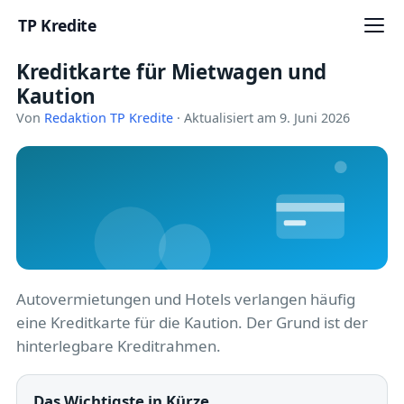
TP Kredite
Kreditkarte für Mietwagen und
Startseite
Kaution
Kredite
Von
Redaktion TP Kredite
· Aktualisiert am 9. Juni 2026
Ratgeber
Kreditkarten
Girokonto
Geldanlage
Autovermietungen und Hotels verlangen häufig
eine Kreditkarte für die Kaution. Der Grund ist der
Versicherung
hinterlegbare Kreditrahmen.
Baufinanzierung
Das Wichtigste in Kürze