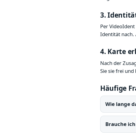
3. Identit
Per VideoIdent 
Identität nach.
4. Karte e
Nach der Zusag
Sie sie frei un
Häufige F
Wie lange d
Brauche ich