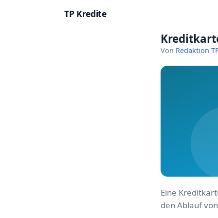
TP Kredite
Kreditkart
Startseite
Von
Redaktion TP
Kredite
Ratgeber
Kreditkarten
Girokonto
Geldanlage
Versicherung
Eine Kreditkar
Baufinanzierung
den Ablauf von