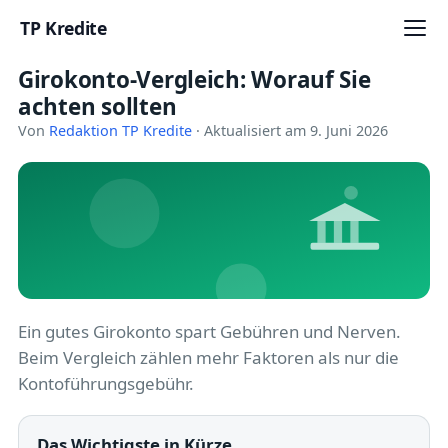
TP Kredite
Girokonto-Vergleich: Worauf Sie
Startseite
achten sollten
Kredite
Von
Redaktion TP Kredite
· Aktualisiert am 9. Juni 2026
Ratgeber
Kreditkarten
Girokonto
Geldanlage
Ein gutes Girokonto spart Gebühren und Nerven.
Beim Vergleich zählen mehr Faktoren als nur die
Versicherung
Kontoführungsgebühr.
Baufinanzierung
Das Wichtigste in Kürze