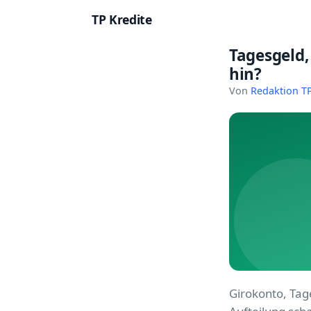
TP Kredite
Tagesgeld,
Startseite
hin?
Kredite
Von
Redaktion TP
Ratgeber
Kreditkarten
Girokonto
Geldanlage
Versicherung
Baufinanzierung
Girokonto, Tag