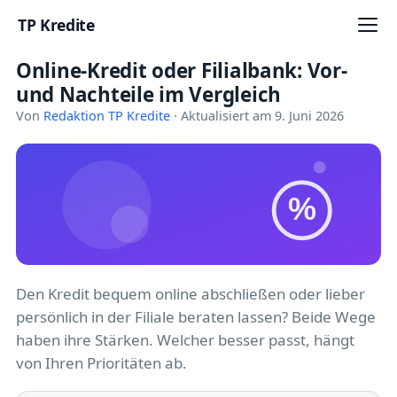
TP Kredite
Online-Kredit oder Filialbank: Vor-
Startseite
und Nachteile im Vergleich
Kredite
Von
Redaktion TP Kredite
· Aktualisiert am 9. Juni 2026
Ratgeber
Kreditkarten
%
Girokonto
Geldanlage
Den Kredit bequem online abschließen oder lieber
persönlich in der Filiale beraten lassen? Beide Wege
Versicherung
haben ihre Stärken. Welcher besser passt, hängt
von Ihren Prioritäten ab.
Baufinanzierung