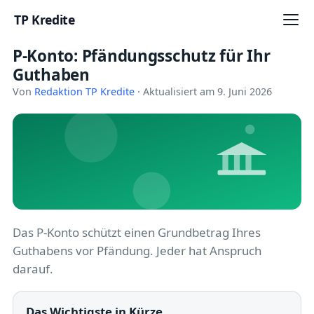
TP Kredite
P-Konto: Pfändungsschutz für Ihr
Startseite
Guthaben
Kredite
Von
Redaktion TP Kredite
· Aktualisiert am 9. Juni 2026
Ratgeber
Kreditkarten
Girokonto
Geldanlage
Das P-Konto schützt einen Grundbetrag Ihres
Guthabens vor Pfändung. Jeder hat Anspruch
Versicherung
darauf.
Baufinanzierung
Das Wichtigste in Kürze