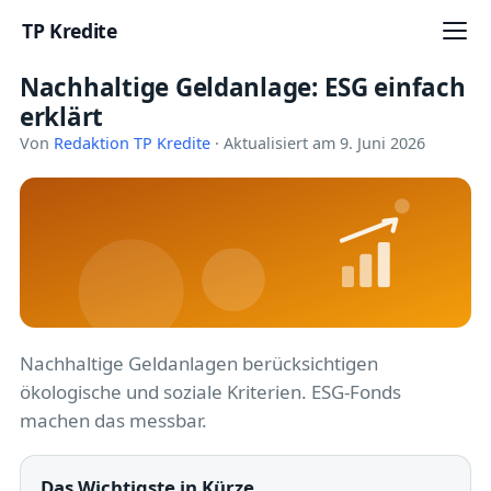
TP Kredite
Nachhaltige Geldanlage: ESG einfach
Startseite
erklärt
Kredite
Von
Redaktion TP Kredite
· Aktualisiert am 9. Juni 2026
Ratgeber
Kreditkarten
Girokonto
Geldanlage
Nachhaltige Geldanlagen berücksichtigen
ökologische und soziale Kriterien. ESG-Fonds
Versicherung
machen das messbar.
Baufinanzierung
Das Wichtigste in Kürze