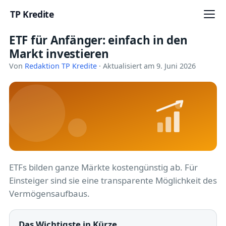
TP Kredite
ETF für Anfänger: einfach in den
Startseite
Markt investieren
Kredite
Von
Redaktion TP Kredite
· Aktualisiert am 9. Juni 2026
Ratgeber
Kreditkarten
Girokonto
Geldanlage
ETFs bilden ganze Märkte kostengünstig ab. Für
Einsteiger sind sie eine transparente Möglichkeit des
Versicherung
Vermögensaufbaus.
Baufinanzierung
Das Wichtigste in Kürze