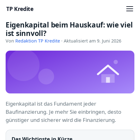
TP Kredite
Eigenkapital beim Hauskauf: wie viel
Startseite
ist sinnvoll?
Kredite
Von
Redaktion TP Kredite
· Aktualisiert am 9. Juni 2026
Ratgeber
Kreditkarten
Girokonto
Geldanlage
Eigenkapital ist das Fundament jeder
Baufinanzierung. Je mehr Sie einbringen, desto
Versicherung
günstiger und sicherer wird die Finanzierung.
Baufinanzierung
Das Wichtigste in Kürze