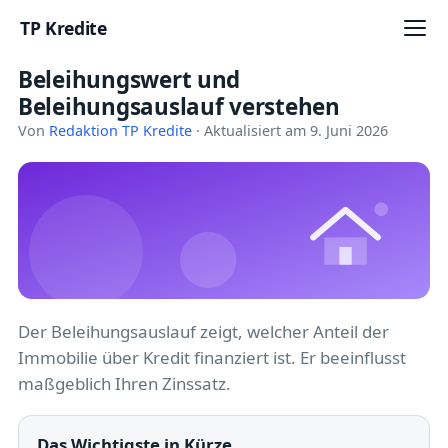
TP Kredite
Beleihungswert und
Startseite
Beleihungsauslauf verstehen
Kredite
Von
Redaktion TP Kredite
· Aktualisiert am 9. Juni 2026
Ratgeber
Kreditkarten
Girokonto
Geldanlage
Der Beleihungsauslauf zeigt, welcher Anteil der
Immobilie über Kredit finanziert ist. Er beeinflusst
Versicherung
maßgeblich Ihren Zinssatz.
Baufinanzierung
Das Wichtigste in Kürze