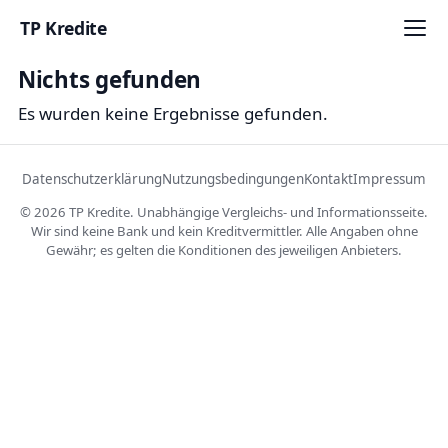
TP Kredite
Nichts gefunden
Startseite
Es wurden keine Ergebnisse gefunden.
Kredite
Ratgeber
Datenschutzerklärung
Nutzungsbedingungen
Kontakt
Impressum
© 2026 TP Kredite. Unabhängige Vergleichs- und Informationsseite.
Kreditkarten
Wir sind keine Bank und kein Kreditvermittler. Alle Angaben ohne
Gewähr; es gelten die Konditionen des jeweiligen Anbieters.
Girokonto
Geldanlage
Versicherung
Baufinanzierung